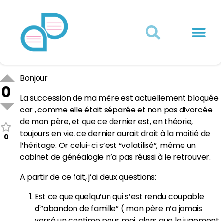
Actualités juridiques
Qui sommes-nous ?
Mon Compte
Bonjour
0
La succession de ma mère est actuellement bloquée
car , comme elle était séparée et non pas divorcée
de mon père, et que ce dernier est, en théorie,
toujours en vie, ce dernier aurait droit à la moitié de
0
l’héritage. Or celui-ci s’est “volatilisé”, même un
cabinet de généalogie n’a pas réussi à le retrouver.
A partir de ce fait, j’ai deux questions:
Est ce que quelqu’un qui s’est rendu coupable
d'”abandon de famille” ( mon père n’a jamais
versé un centime pour moi, alors que le jugement