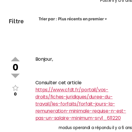
Posté
il y a 6 ans
Trier par :
Plus récents en premier
Filtre
Bonjour,
0
Consulter cet article
https://www.cfdt.fr/portail/vos-
0
droits/fiches-juridiques/duree-du-
travail/les-forfaits/forfait-jours-la-
remuneration-minimale-requise-n-est-
pas-un-salaire-minimum-srv1_611220
modus operandi
a répondu
il y a 6 ans