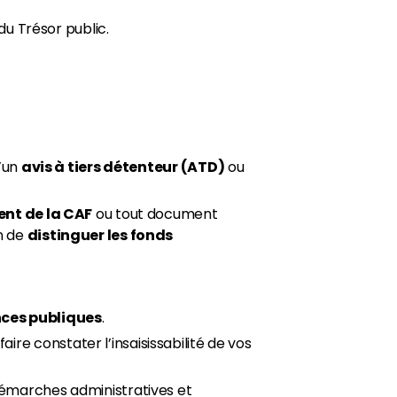
u Trésor public.
d’un
avis à tiers détenteur (ATD)
ou
ent de la CAF
ou tout document
n de
distinguer les fonds
nces publiques
.
aire constater l’insaisissabilité de vos
émarches administratives et