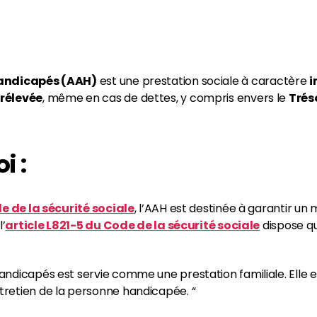
handicapés (AAH)
est une prestation sociale à caractère
i
prélevée
, même en cas de dettes, y compris envers le
Trés
i :
e de la sécurité sociale
, l’AAH est destinée à garantir u
l’
article L821-5 du Code de la sécurité sociale
dispose qu
handicapés est servie comme une prestation familiale. Elle es
ntretien de la personne handicapée. “