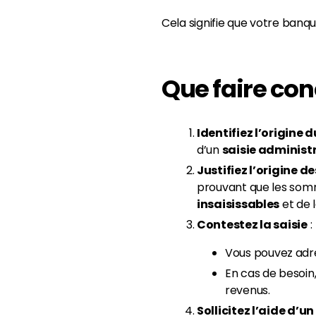
Cela signifie que votre banq
Que faire co
Identifiez l’origine 
d’un
saisie administr
Justifiez l’origine d
prouvant que les somm
insaisissables
et de l
Contestez la saisie
:
Vous pouvez adr
En cas de besoin
revenus.
Sollicitez l’aide d’u