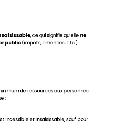
nsaisissable
, ce qui signifie qu’elle
ne
or public
(impôts, amendes, etc.).
n minimum de ressources aux personnes
e :
t incessible et insaisissable, sauf pour