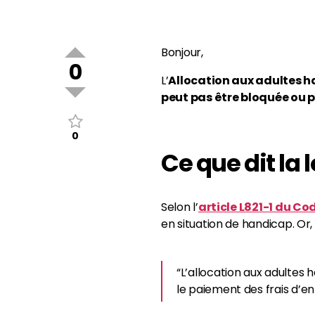
Bonjour,
0
L’
Allocation aux adultes 
peut pas être bloquée ou 
0
Ce que dit la lo
Selon l’
article L821-1 du Cod
en situation de handicap. Or, 
“L’allocation aux adultes 
le paiement des frais d’e