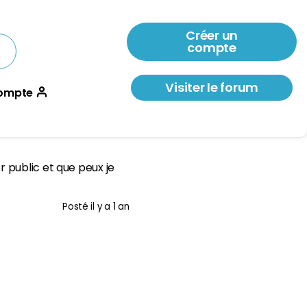
Créer un
compte
Visiter le forum
ompte
 public et que peux je
Posté
il y a 1 an