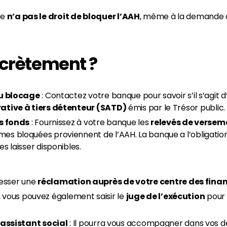
ue
n’a pas le droit de bloquer l’AAH
, même à la demande d
ncrètement ?
du blocage
: Contactez votre banque pour savoir s’il s’agit 
ative à tiers détenteur (SATD)
émis par le Trésor public.
es fonds
: Fournissez à votre banque les
relevés de versem
es bloquées proviennent de l’AAH. La banque a l’obligatio
es laisser disponibles.
esser une
réclamation auprès de votre centre des fina
, vous pouvez également saisir le
juge de l’exécution
pour f
n assistant social
: Il pourra vous accompagner dans vos d