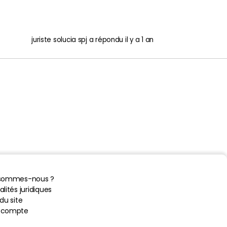
juriste solucia spj
a répondu
il y a 1 an
 sommes-nous ?
lités juridiques
du site
 compte