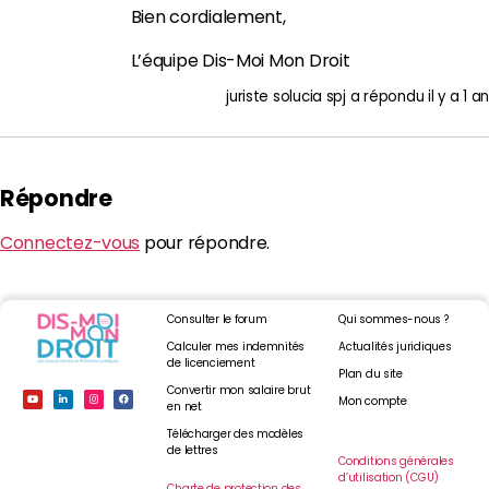
Bien cordialement,
L’équipe Dis-Moi Mon Droit
juriste solucia spj
a répondu
il y a 1 an
Répondre
Connectez-vous
pour répondre.
Consulter le forum
Qui sommes-nous ?
Calculer mes indemnités
Actualités juridiques
de licenciement
Plan du site
Convertir mon salaire brut
Mon compte
en net
Télécharger des modèles
de lettres
Conditions générales
d’utilisation (CGU)
Charte de protection des