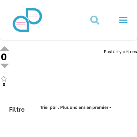
Actualités juridiques
Qui sommes-nous ?
Mon Compte
Posté
il y a 6 ans
0
0
Trier par :
Plus anciens en premier
Filtre