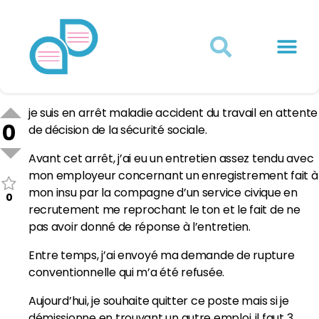
Actualités juridiques
Qui sommes-nous ?
Mon Compte
je suis en arrêt maladie accident du travail en attente
0
de décision de la sécurité sociale.
Avant cet arrêt, j’ai eu un entretien assez tendu avec
mon employeur concernant un enregistrement fait à
mon insu par la compagne d’un service civique en
0
recrutement me reprochant le ton et le fait de ne
pas avoir donné de réponse à l’entretien.
Entre temps, j’ai envoyé ma demande de rupture
conventionnelle qui m’a été refusée.
Aujourd’hui, je souhaite quitter ce poste mais si je
démissionne en trouvant un autre emploi,,il faut 3