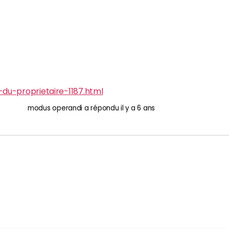
n-du-proprietaire-1187.html
modus operandi
a répondu
il y a 6 ans