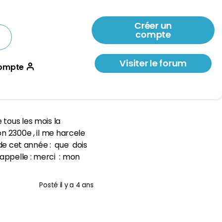
Créer un
compte
Visiter le forum
ompte
 tous les mois la
on 2300e , il me harcele
 de cet année : que dois
rappelle : merci : mon
Posté
il y a 4 ans