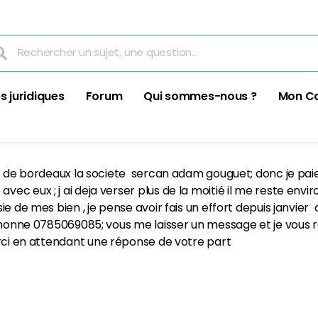
s juridiques
Forum
Qui sommes-nous ?
Mon C
rs de bordeaux la societe sercan adam gouguet; donc je paie
c eux ; j ai deja verser plus de la moitié il me reste envir
ie de mes bien , je pense avoir fais un effort depuis janvier
ephonne 0785069085; vous me laisser un message et je vous 
i en attendant une réponse de votre part