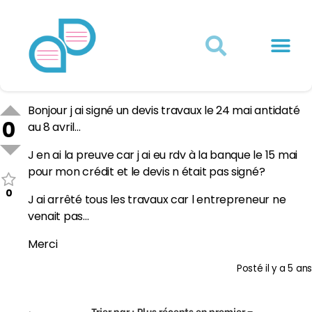
Actualités juridiques
Qui sommes-nous ?
Mon Compte
Bonjour j ai signé un devis travaux le 24 mai antidaté
0
au 8 avril…
J en ai la preuve car j ai eu rdv à la banque le 15 mai
pour mon crédit et le devis n était pas signé?
0
J ai arrêté tous les travaux car l entrepreneur ne
venait pas…
Merci
Posté
il y a 5 ans
Trier par :
Plus récents en premier