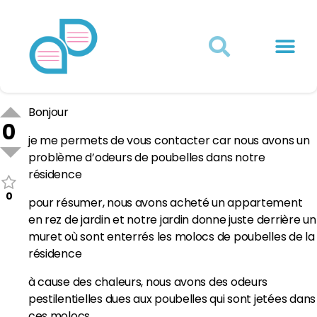
Actualités juridiques
Qui sommes-nous ?
Mon Compte
Bonjour
0
je me permets de vous contacter car nous avons un
problème d’odeurs de poubelles dans notre
résidence
0
pour résumer, nous avons acheté un appartement
en rez de jardin et notre jardin donne juste derrière un
muret où sont enterrés les molocs de poubelles de la
résidence
à cause des chaleurs, nous avons des odeurs
pestilentielles dues aux poubelles qui sont jetées dans
ces molocs