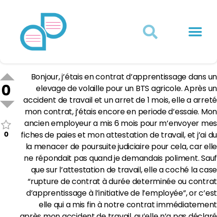
Actualités juridiques
Qui sommes-nous ?
Mon Compte
Bonjour, j’étais en contrat d’apprentissage dans un
0
elevage de volaille pour un BTS agricole. Après un
accident de travail et un arret de 1 mois, elle a arreté
mon contrat, j’étais encore en periode d’essaie. Mon
ancien employeur a mis 6 mois pour m’envoyer mes
0
fiches de paies et mon attestation de travail, et j’ai du
la menacer de poursuite judiciaire pour cela, car elle
ne répondait pas quand je demandais poliment. Sauf
que sur l’attestation de travail, elle a coché la case
“rupture de contrat à durée determinée ou contrat
d’apprentissage à l’initiative de l’employée”, or c’est
elle qui a mis fin à notre contrat immédiatement
après mon accident de travail, qu’elle n’a pas déclaré