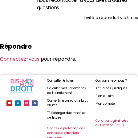
nous recontacter si vous avez d’autres
questions !
Invité
a répondu
il y a 6 ans
Répondre
Connectez-vous
pour répondre.
Consulter le forum
Qui sommes-nous ?
Calculer mes indemnités
Actualités juridiques
de licenciement
Plan du site
Convertir mon salaire brut
Mon compte
en net
Télécharger des modèles
de lettres
Conditions générales
d’utilisation (CGU)
Charte de protection des
données à caractère
personnel