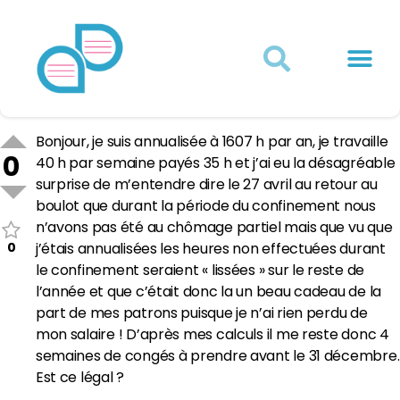
Actualités juridiques
Qui sommes-nous ?
Mon Compte
Bonjour, je suis annualisée à 1607 h par an, je travaille
0
40 h par semaine payés 35 h et j’ai eu la désagréable
surprise de m’entendre dire le 27 avril au retour au
boulot que durant la période du confinement nous
n’avons pas été au chômage partiel mais que vu que
0
j’étais annualisées les heures non effectuées durant
le confinement seraient « lissées » sur le reste de
l’année et que c’était donc la un beau cadeau de la
part de mes patrons puisque je n’ai rien perdu de
mon salaire ! D’après mes calculs il me reste donc 4
semaines de congés à prendre avant le 31 décembre.
Est ce légal ?