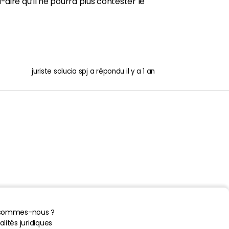
-à-dire qu’il ne pourra plus contester le
juriste solucia spj
a répondu
il y a 1 an
 sommes-nous ?
lités juridiques