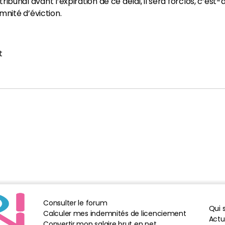
e tribunal avant l’expiration de ce délai, il sera forclos, c’est
nité d’éviction.
t
Consulter le forum
Qui
Calculer mes indemnités de licenciement
Actua
Convertir mon salaire brut en net