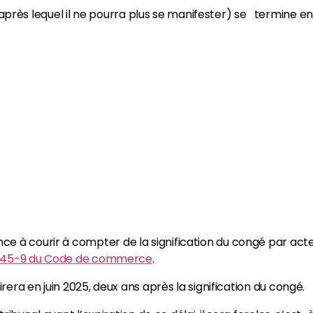
 (après lequel il ne pourra plus se manifester) se termine en
 à courir à compter de la signification du congé par acte d’
 L145-9 du Code de commerce
.
pirera en juin 2025, deux ans après la signification du congé.