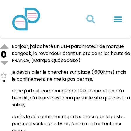
Actualités juridiques
Qui sommes-nous ?
Mon Compte
Bonjour, j’ai acheté un ULM paramoteur de marque
0
Kangook, le revendeur étant un pro dans les hauts de
FRANCE, (Marque Québécoise)
je devais aller le chercher sur place ( 600kms) mais
le confinement ne me la pas permis.
0
donc j’ai tout commandé par téléphone, et on m’a
bien dit, d’ailleurs c’est marqué sur le site que c’est du
solide,
après le dé confinement, j’ai tout reçu par la poste,
puisque il voulait pas livrer, j’ai du monter tout moi
meme.