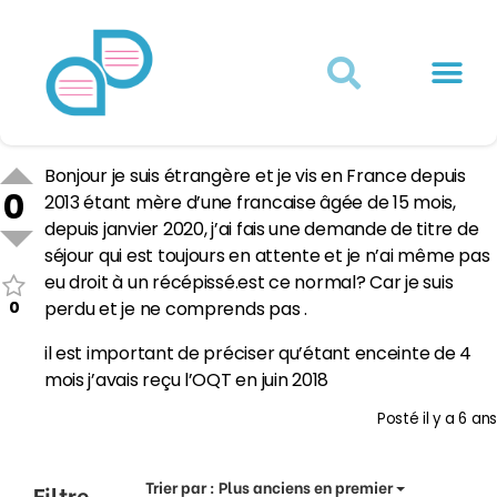
Actualités juridiques
Qui sommes-nous ?
Mon Compte
Bonjour je suis étrangère et je vis en France depuis
0
2013 étant mère d’une francaise âgée de 15 mois,
depuis janvier 2020, j’ai fais une demande de titre de
séjour qui est toujours en attente et je n’ai même pas
eu droit à un récépissé.est ce normal? Car je suis
0
perdu et je ne comprends pas .
il est important de préciser qu’étant enceinte de 4
mois j’avais reçu l’OQT en juin 2018
Posté
il y a 6 ans
Trier par :
Plus anciens en premier
Filtre