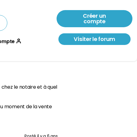
Créer un
compte
Visiter le forum
ompte
e chez le notaire et à quel
 au moment de la vente
Posté
il y a 6 ans