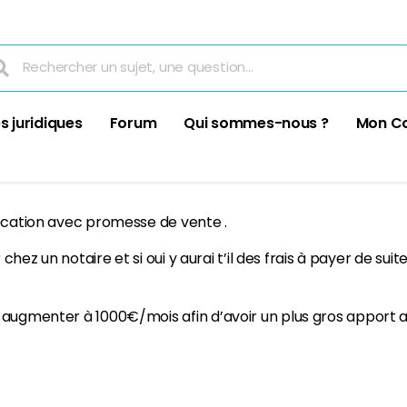
s juridiques
Forum
Qui sommes-nous ?
Mon C
location avec promesse de vente .
 chez un notaire et si oui y aurai t’il des frais à payer de suit
e augmenter à 1000€/mois afin d’avoir un plus gros apport