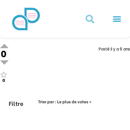
Actualités juridiques
Qui sommes-nous ?
Mon Compte
Posté
il y a 6 ans
0
0
Trier par :
Le plus de votes
Filtre