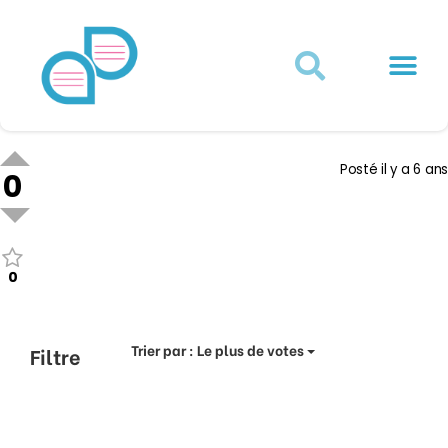
Actualités juridiques
Qui sommes-nous ?
Mon Compte
Posté
il y a 6 ans
0
0
Trier par :
Le plus de votes
Filtre