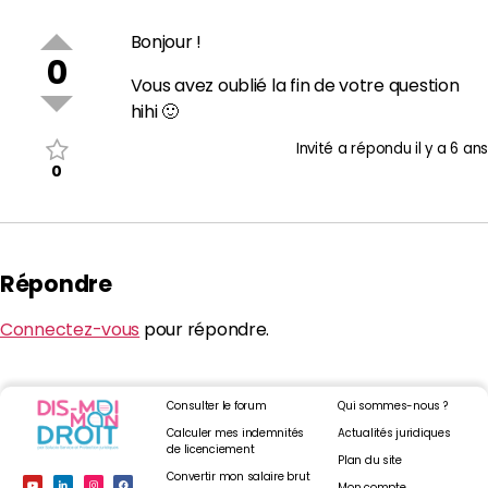
Bonjour !
0
Vous avez oublié la fin de votre question
hihi 🙂
Invité
a répondu
il y a 6 ans
0
Répondre
Connectez-vous
pour répondre.
Consulter le forum
Qui sommes-nous ?
Calculer mes indemnités
Actualités juridiques
de licenciement
Plan du site
Convertir mon salaire brut
Mon compte