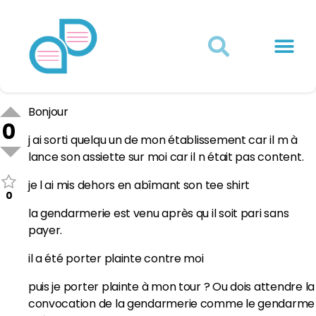
Actualités juridiques
Qui sommes-nous ?
Mon Compte
Bonjour
0
j ai sorti quelqu un de mon établissement car il m à
lance son assiette sur moi car il n était pas content.
je l ai mis dehors en abîmant son tee shirt
0
la gendarmerie est venu après qu il soit pari sans
payer.
il a été porter plainte contre moi
puis je porter plainte à mon tour ? Ou dois attendre la
convocation de la gendarmerie comme le gendarme