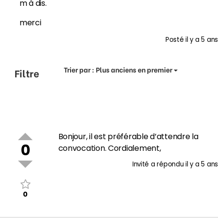
m à dis.
merci
Posté
il y a 5 ans
Trier par :
Plus anciens en premier
Filtre
Bonjour, il est préférable d’attendre la
0
convocation. Cordialement,
Invité
a répondu
il y a 5 ans
0