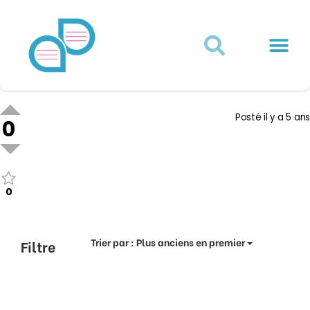
Actualités juridiques
Qui sommes-nous ?
Mon Compte
Posté
il y a 5 ans
0
0
Trier par :
Plus anciens en premier
Filtre