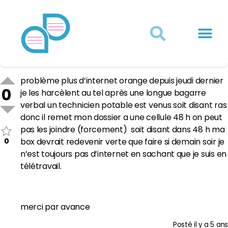
Actualités juridiques
Qui sommes-nous ?
Mon Compte
problème plus d’internet orange depuis jeudi dernier
0
je les harcèlent au tel après une longue bagarre
verbal un technicien potable est venus soit disant ras
donc il remet mon dossier a une cellule 48 h on peut
pas les joindre (forcement) soit disant dans 48 h ma
0
box devrait redevenir verte que faire si demain soir je
n’est toujours pas d’internet en sachant que je suis en
télétravail.
merci par avance
Posté
il y a 5 ans