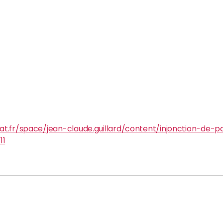
cat.fr/space/jean-claude.guillard/content/injonction-d
11