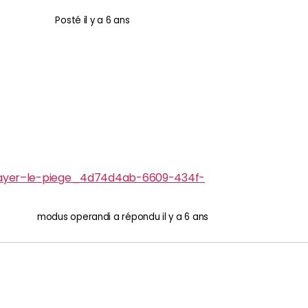
Posté
il y a 6 ans
e-payer–le-piege_4d74d4ab-6609-434f-
modus operandi
a répondu
il y a 6 ans