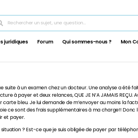
s juridiques
Forum
Qui sommes-nous ?
Mon C
Que suite à un examen chez un docteur. Une analyse a été fa
cture à payer et deux relances, QUE JE N’A JAMAIS REÇU. Auj
r carte bleu. Je lui demande de m’envoyer au moins la factu
voie ce sont des frais supplémentaires à ma charge!! Donc là
ir et payer.
situation ? Est-ce que je suis obligée de payer par téléphon