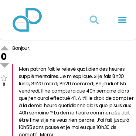
Actualités juridiques
Qui sommes-nous ?
Mon Compte
Bonjour,
0
Mon patron fait le relevé quotidien des heures
supplémentaires. Je m’explique. Si je fais 8h20
lundi, 8h20 mardi, 8h20 mercredi, 8h jeudi et 8h
0
vendredi. Il ne comptera que 40h semaine alors
que j’en aurai effectué 41. A t’il le droit de compter
à la demie heure quotidienne alors que je suis aux
40h semaine ? La demie heure commencée doit
être finie si je ne veux rien perdre. J’ai fait jusqu’à
10h55 sans pause et je n’ai eu que 10h30 de
compté. Merci.