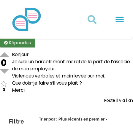
Actualités juridiques
Qui sommes-nous ?
Mon Compte
Répondus
Bonjour
0
Je subi un harcèlement moral de la part de l’associé
de mon employeur.
Violences verbales et main levée sur moi.
Que dois-je faire s’il vous plaît ?
0
Merci
Posté
il y a 1 an
Trier par :
Plus récents en premier
Filtre