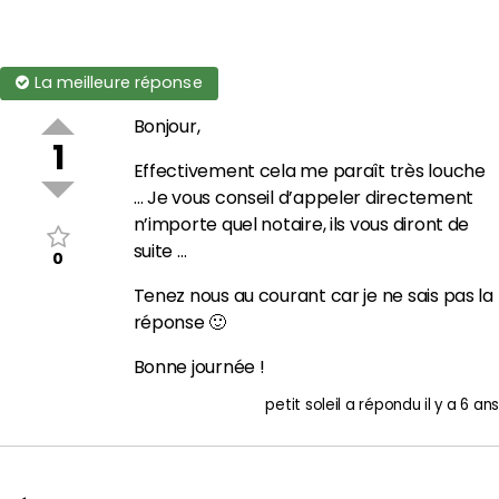
La meilleure réponse
Bonjour,
1
Effectivement cela me paraît très louche
… Je vous conseil d’appeler directement
n’importe quel notaire, ils vous diront de
suite …
0
Tenez nous au courant car je ne sais pas la
réponse 🙂
Bonne journée !
petit soleil
a répondu
il y a 6 ans