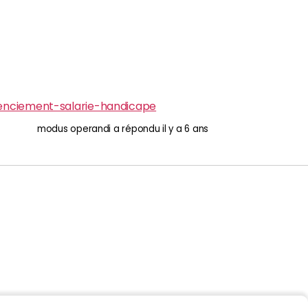
licenciement-salarie-handicape
modus operandi
a répondu
il y a 6 ans