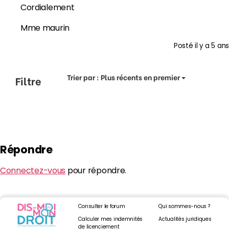
Cordialement
Mme maurin
Posté
il y a 5 ans
Trier par :
Plus récents en premier
Filtre
Répondre
Connectez-vous
pour répondre.
Consulter le forum
Qui sommes-nous ?
Calculer mes indemnités
Actualités juridiques
de licenciement