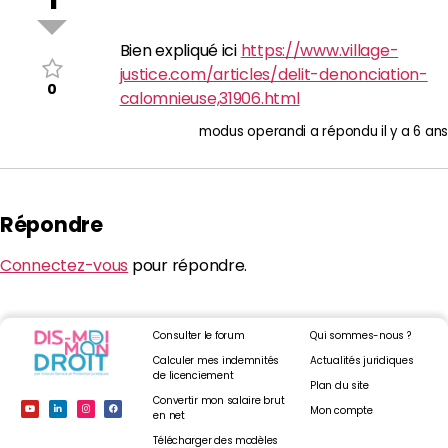
Bien expliqué ici
https://www.village-
justice.com/articles/delit-denonciation-
0
calomnieuse,31906.html
modus operandi
a répondu
il y a 6 ans
Répondre
Connectez-vous
pour répondre.
Consulter le forum
Qui sommes-nous ?
Calculer mes indemnités
Actualités juridiques
de licenciement
Plan du site
Convertir mon salaire brut
Mon compte
en net
Télécharger des modèles