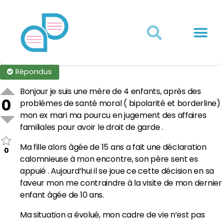
Actualités juridiques
Qui sommes-nous ?
Mon Compte
Répondus
Bonjour je suis une mère de 4 enfants, après des
0
problèmes de santé moral ( bipolarité et borderline)
mon ex mari ma pourcu en jugement des affaires
familiales pour avoir le droit de garde .
Ma fille alors âgée de 15 ans a fait une déclaration
0
calomnieuse à mon encontre, son père sent es
appuié . Aujourd’hui il se joue ce cette décision en sa
faveur mon me contraindre à la visite de mon dernier
enfant âgée de 10 ans.
Ma situation a évolué, mon cadre de vie n’est pas