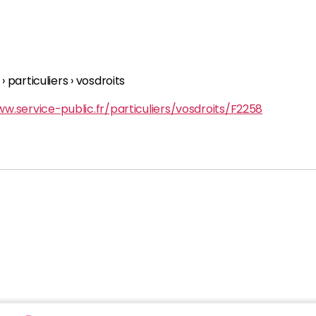
› particuliers › vosdroits
w.service-public.fr/particuliers/vosdroits/F2258