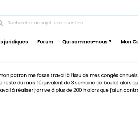
s juridiques
Forum
Qui sommes-nous ?
Mon C
e mon patron me fasse travail à l’issu de mes congés annuels , 
r le reste du mois l’équivalent de 3 semaine de boulot alors que
ail à réaliser j’arrive à plus de 200 h alors que j’ai un contr