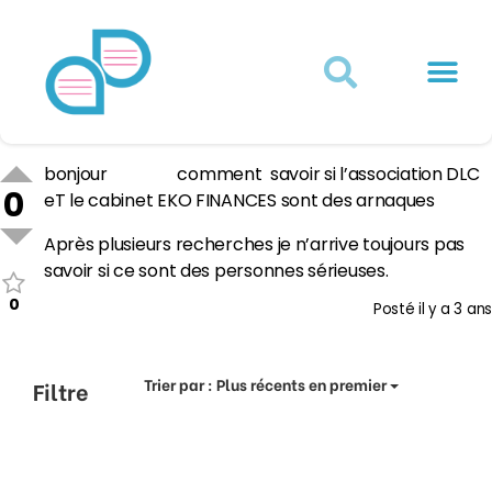
Actualités juridiques
Qui sommes-nous ?
Mon Compte
bonjour comment savoir si l’association DLC
0
eT le cabinet EKO FINANCES sont des arnaques
Après plusieurs recherches je n’arrive toujours pas
savoir si ce sont des personnes sérieuses.
0
Posté
il y a 3 ans
Trier par :
Plus récents en premier
Filtre