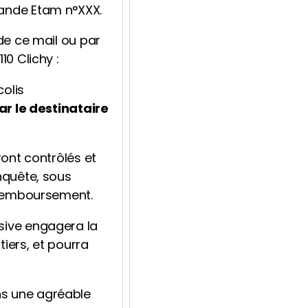
ande Etam n°XXX.
de ce mail ou par
10 Clichy
:
colis
r le destinataire
ont contrôlés et
nquête, sous
 remboursement.
sive engagera la
tiers, et pourra
ns une agréable