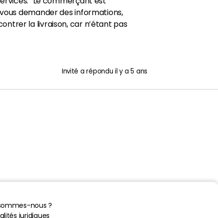
 services.” Le commerçant est
t vous demander des informations,
trer la livraison, car n’étant pas
Invité
a répondu
il y a 5 ans
 sommes-nous ?
lités juridiques