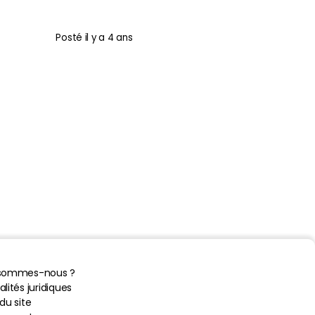
Posté
il y a 4 ans
 sommes-nous ?
lités juridiques
du site