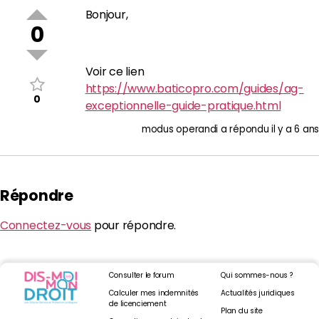
Bonjour,
0
Voir ce lien
https://www.baticopro.com/guides/ag-
0
exceptionnelle-guide-pratique.html
modus operandi
a répondu
il y a 6 ans
Répondre
Connectez-vous
pour répondre.
Consulter le forum
Qui sommes-nous ?
Calculer mes indemnités
Actualités juridiques
de licenciement
Plan du site