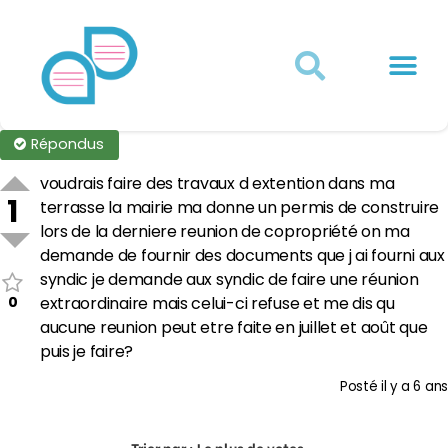
Actualités juridiques
Qui sommes-nous ?
Mon Compte
Répondus
voudrais faire des travaux d extention dans ma
1
terrasse la mairie ma donne un permis de construire
lors de la derniere reunion de copropriété on ma
demande de fournir des documents que j ai fourni aux
syndic je demande aux syndic de faire une réunion
0
extraordinaire mais celui-ci refuse et me dis qu
aucune reunion peut etre faite en juillet et août que
puis je faire?
Posté
il y a 6 ans
Trier par :
Le plus de votes