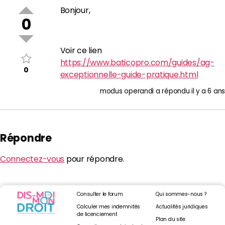
Bonjour,
0
Voir ce lien
https://www.baticopro.com/guides/ag-
0
exceptionnelle-guide-pratique.html
modus operandi
a répondu
il y a 6 ans
Répondre
Connectez-vous
pour répondre.
Consulter le forum
Qui sommes-nous ?
Calculer mes indemnités
Actualités juridiques
de licenciement
Plan du site