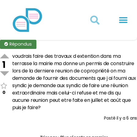
Actualités juridiques
Qui sommes-nous ?
Mon Compte
Répondus
voudrais faire des travaux d extention dans ma
1
terrasse la mairie ma donne un permis de construire
lors de la derniere reunion de copropriété on ma
demande de fournir des documents que j ai fourni aux
syndic je demande aux syndic de faire une réunion
0
extraordinaire mais celui-ci refuse et me dis qu
aucune reunion peut etre faite en juillet et août que
puis je faire?
Posté
il y a 6 ans
Trier par :
Plus récents en premier