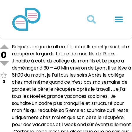
Actualités juridiques
Qui sommes-nous ?
Mon Compte
Bonjour , en garde alternée actuellement je souhaite
0
récupérer la garde totale de mon fils de 13 ans .
J’habite à côté du collège de mon fils et Le papa a
déménager à 30 – 40 Min environ de Lyon . Il se lève à
6h00 du matin , je l’ai tous les soirs Après le collège
0
chez moi même quand ce n’est pas ma semaine de
garde et le père le récupère après le travail . Je l’ai
tous les Noël et grande vacances scolaires . Je
souhaite un cadre plus tranquille et structuré pour
mon fils qui redouble sa 5 eme et souhaite qu’il reste
uniquement chez moi et que son père le récupère
pour des vacances et 1 week end sûr éventuellement
. Certes le papa n’est pas alcoolique ou je ne sais quoi