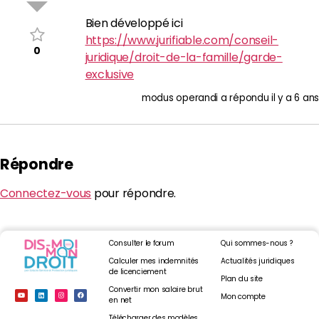
Bien développé ici
https://www.jurifiable.com/conseil-
0
juridique/droit-de-la-famille/garde-
exclusive
modus operandi
a répondu
il y a 6 ans
Répondre
Connectez-vous
pour répondre.
Consulter le forum
Qui sommes-nous ?
Calculer mes indemnités
Actualités juridiques
de licenciement
Plan du site
Convertir mon salaire brut
Mon compte
en net
Télécharger des modèles