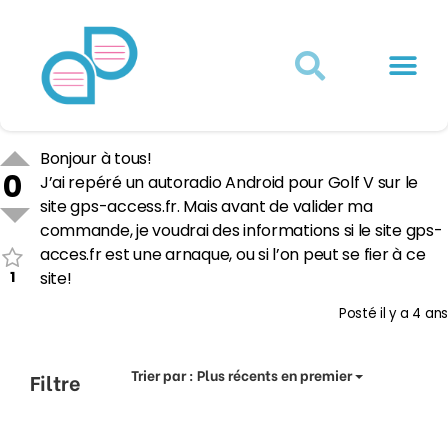
Actualités juridiques
Qui sommes-nous ?
Mon Compte
Bonjour à tous!
0
J’ai repéré un autoradio Android pour Golf V sur le
site gps-access.fr. Mais avant de valider ma
commande, je voudrai des informations si le site gps-
acces.fr est une arnaque, ou si l’on peut se fier à ce
1
site!
Posté
il y a 4 ans
Trier par :
Plus récents en premier
Filtre